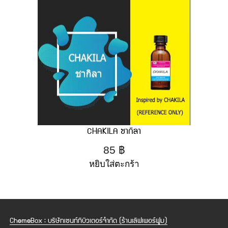
CHAKILA ชากิลา
85
฿
หยิบใส่ตะกร้า
ChemeBox : บริษัทเซนท์ทิบิวเตอร์จำกัด (ร้านเลิฟเพอร์ฟูม)