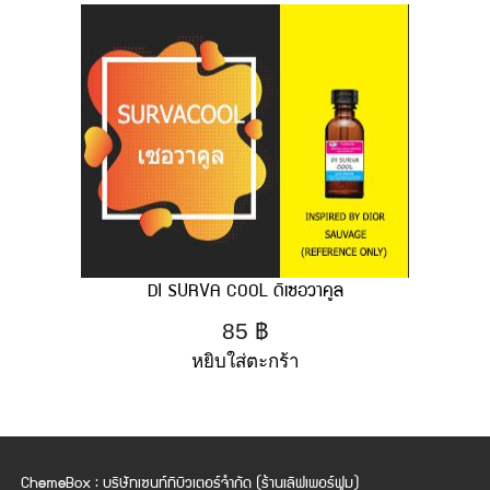
DI SURVA COOL ดิเซอวาคูล
85
฿
หยิบใส่ตะกร้า
ChemeBox : บริษัทเซนท์ทิบิวเตอร์จำกัด (ร้านเลิฟเพอร์ฟูม)