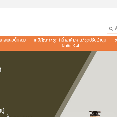
ละลายผสมน้ำหอม
เคมีภัณฑ์/ชุดทำน้ำยาล้างจาน/ชุดปรับผ้านุ่ม
ข
Chemical