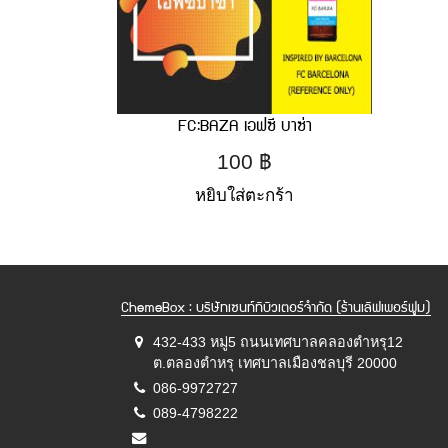
FC:BAZA เอฟซี บาซ่า
100
฿
หยิบใส่ตะกร้า
ChemeBox : บริษัทเซนท์ทิบิวเตอร์จำกัด (ร้านเลิฟเพอร์ฟูม)
432-433 หมู่5 ถนนเทศบาลคลองตำหรุ12
ต.ตลองตำหรุ เทศบาลเมืองชลบุรี 20000
086-9972727
089-4798222