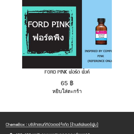
FORD PINK ฟอร์ด พิ้งค์
65
฿
หยิบใส่ตะกร้า
ChemeBox : บริษัทเซนท์ทิบิวเตอร์จำกัด (ร้านเลิฟเพอร์ฟูม)