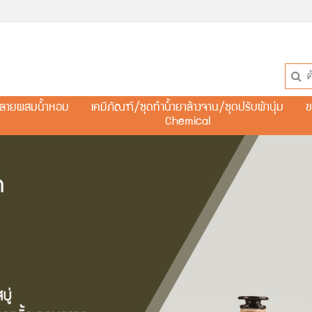
ละลายผสมน้ำหอม
เคมีภัณฑ์/ชุดทำน้ำยาล้างจาน/ชุดปรับผ้านุ่ม
ข
Chemical