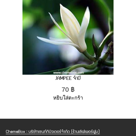
JAMPEE จำปี
70
฿
หยิบใส่ตะกร้า
ChemeBox : บริษัทเซนท์ทิบิวเตอร์จำกัด (ร้านเลิฟเพอร์ฟูม)