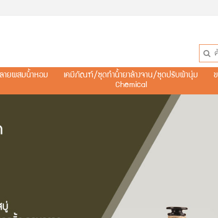
ละลายผสมน้ำหอม
เคมีภัณฑ์/ชุดทำน้ำยาล้างจาน/ชุดปรับผ้านุ่ม
ข
Chemical