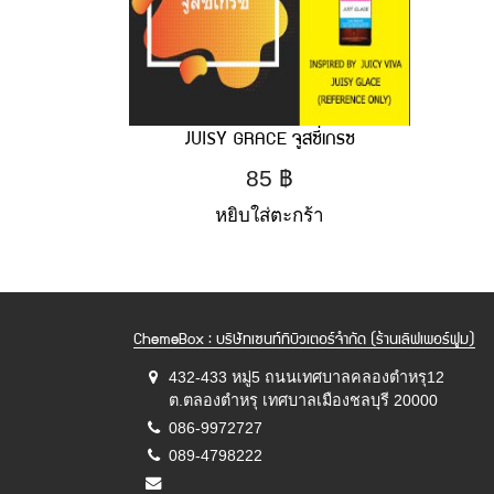
JUISY GRACE จูสซี่เกรซ
85
฿
หยิบใส่ตะกร้า
ChemeBox : บริษัทเซนท์ทิบิวเตอร์จำกัด (ร้านเลิฟเพอร์ฟูม)
432-433 หมู่5 ถนนเทศบาลคลองตำหรุ12
ต.ตลองตำหรุ เทศบาลเมืองชลบุรี 20000
086-9972727
089-4798222