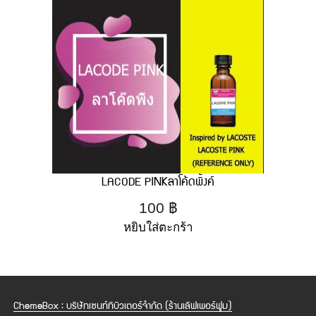
LACODE PINKลาโค้ดพิ้งค์
100
฿
หยิบใส่ตะกร้า
ChemeBox : บริษัทเซนท์ทิบิวเตอร์จำกัด (ร้านเลิฟเพอร์ฟูม)