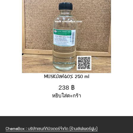
MUSKมัสค์60% 250 ml
238
฿
หยิบใส่ตะกร้า
ChemeBox : บริษัทเซนท์ทิบิวเตอร์จำกัด (ร้านเลิฟเพอร์ฟูม)