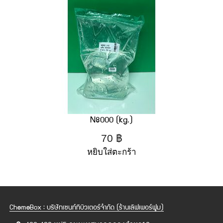
N8000 (kg.)
70
฿
หยิบใส่ตะกร้า
ChemeBox : บริษัทเซนท์ทิบิวเตอร์จำกัด (ร้านเลิฟเพอร์ฟูม)