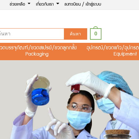
ช่วยเหลือ
เกี่ยวกับเรา
ลงทะเบียน / เข้าสู่ระบบ
0
ค้นหา
วดบรรจุภัณฑ์/ขวดสเปรย์/ขวดลูกกลิ้ง
อุปกรณ์/ขวดแก้ว/อุปกร
Packaging
Equipment