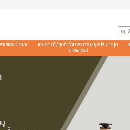
ละลายผสมน้ำหอม
เคมีภัณฑ์/ชุดทำน้ำยาล้างจาน/ชุดปรับผ้านุ่ม
ข
Chemical