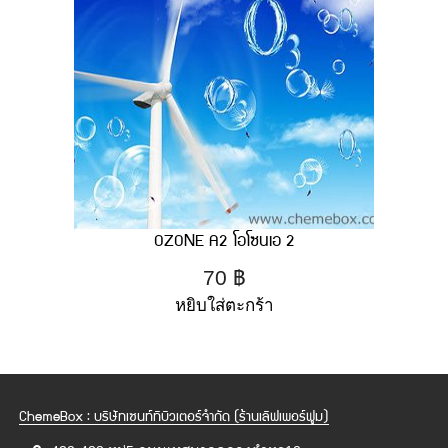
OZONE A2 โอโซนเอ 2
70
฿
หยิบใส่ตะกร้า
ChemeBox : บริษัทเซนท์ทิบิวเตอร์จำกัด (ร้านเลิฟเพอร์ฟูม)