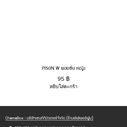
PISON W พอยซั่น หญิง
95
฿
หยิบใส่ตะกร้า
ChemeBox : บริษัทเซนท์ทิบิวเตอร์จำกัด (ร้านเลิฟเพอร์ฟูม)