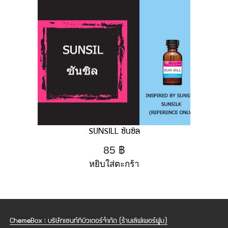
SUNSILL ซันซิล
85
฿
หยิบใส่ตะกร้า
ChemeBox : บริษัทเซนท์ทิบิวเตอร์จำกัด (ร้านเลิฟเพอร์ฟูม)