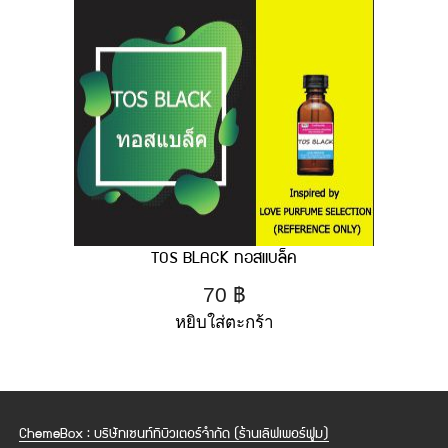
TOS BLACK ทอสแบล็ค
70
฿
หยิบใส่ตะกร้า
ChemeBox : บริษัทเซนท์ทิบิวเตอร์จำกัด (ร้านเลิฟเพอร์ฟูม)