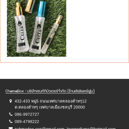
ChemeBox : บริษัทเซนท์ทิบิวเตอร์จำกัด (ร้านเลิฟเพอร์ฟูม)
432-433 หมู่5 ถนนเทศบาลคลองตำหรุ12
ต.ตลองตำหรุ เทศบาลเมืองชลบุรี 20000
086-9972727
089-4798222
submadee.con@gmail.com, loveperfume@hotmail.com