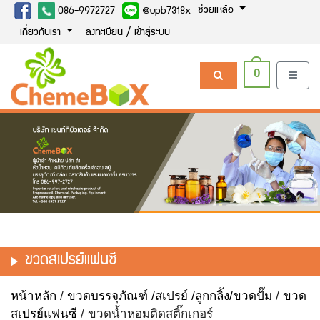
ช่วยเหลือ
086-9972727
@upb7318x
เกี่ยวกับเรา
ลงทะเบียน / เข้าสู่ระบบ
0
ขวดสเปรย์แฟนซี
หน้าหลัก
/
ขวดบรรจุภัณฑ์ /สเปรย์ /ลูกกลิ้ง/ขวดปั๊ม
/
ขวด
สเปรย์แฟนซี
/ ขวดน้ำหอมติดสติ๊กเกอร์