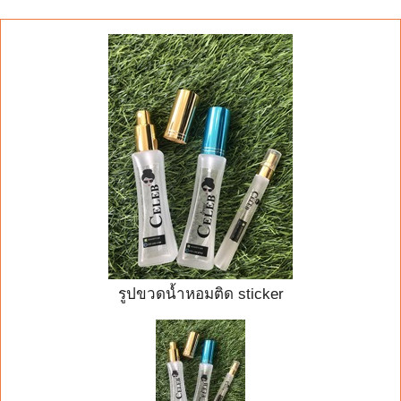
รูปขวดน้ำหอมติด sticker