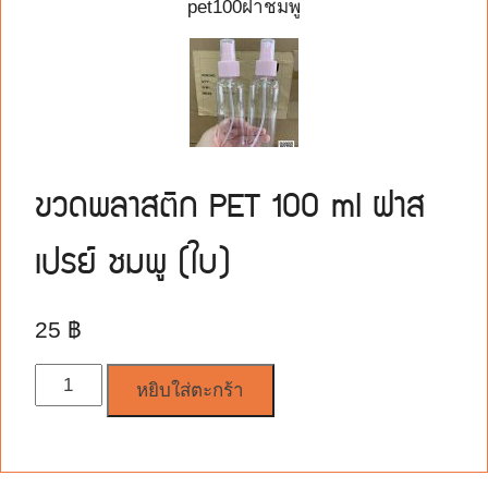
pet100ฝาชมพู
ขวดพลาสติก PET 100 ml ฝาส
เปรย์ ชมพู (ใบ)
25
฿
จำนวน
หยิบใส่ตะกร้า