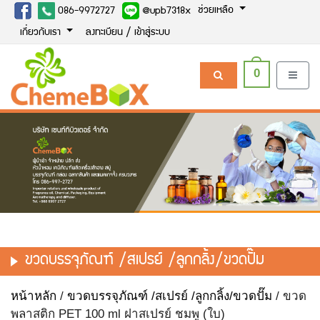
ช่วยเหลือ
086-9972727
@upb7318x
เกี่ยวกับเรา
ลงทะเบียน / เข้าสู่ระบบ
0
ขวดบรรจุภัณฑ์ /สเปรย์ /ลูกกลิ้ง/ขวดปั๊ม
หน้าหลัก
/
ขวดบรรจุภัณฑ์ /สเปรย์ /ลูกกลิ้ง/ขวดปั๊ม
/ ขวด
พลาสติก PET 100 ml ฝาสเปรย์ ชมพู (ใบ)