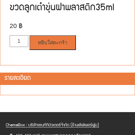
ขวดลูกเต๋าขุ่นฝาพลาสติก35ml
20
฿
จำนวน
หยิบใส่ตะกร้า
รายละเอียด
ChemeBox : บริษัทเซนท์ทิบิวเตอร์จำกัด (ร้านเลิฟเพอร์ฟูม)