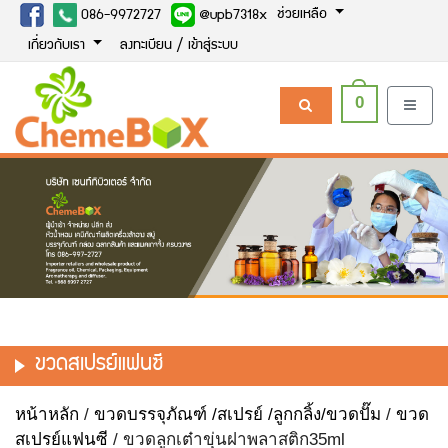
ช่วยเหลือ
086-9972727
@upb7318x
เกี่ยวกับเรา
ลงทะเบียน / เข้าสู่ระบบ
0
ขวดสเปรย์แฟนซี
หน้าหลัก
/
ขวดบรรจุภัณฑ์ /สเปรย์ /ลูกกลิ้ง/ขวดปั๊ม
/
ขวด
สเปรย์แฟนซี
/ ขวดลูกเต๋าขุ่นฝาพลาสติก35ml