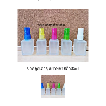
ขวดลูกเต๋าขุ่นฝาพลาสติก35ml