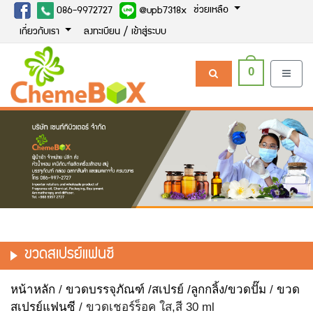
ช่วยเหลือ
086-9972727
@upb7318x
เกี่ยวกับเรา
ลงทะเบียน / เข้าสู่ระบบ
0
ขวดสเปรย์แฟนซี
หน้าหลัก
/
ขวดบรรจุภัณฑ์ /สเปรย์ /ลูกกลิ้ง/ขวดปั๊ม
/
ขวด
สเปรย์แฟนซี
/ ขวดเชอร์ร็อค ใส,สี 30 ml