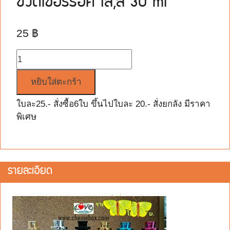
ขวดเชอร์ร็อค ใส,สี 30 ml
25
฿
จำนวน
หยิบใส่ตะกร้า
ใบละ25.- สั่งซื้อ6ใบ ขึ้นไปใบละ 20.- สั่งยกลัง มีราคา
พิเศษ
รายละเอียด