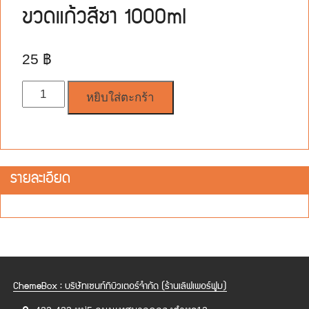
ขวดแก้วสีชา 1000ml
25
฿
จำนวน
หยิบใส่ตะกร้า
รายละเอียด
ChemeBox : บริษัทเซนท์ทิบิวเตอร์จำกัด (ร้านเลิฟเพอร์ฟูม)