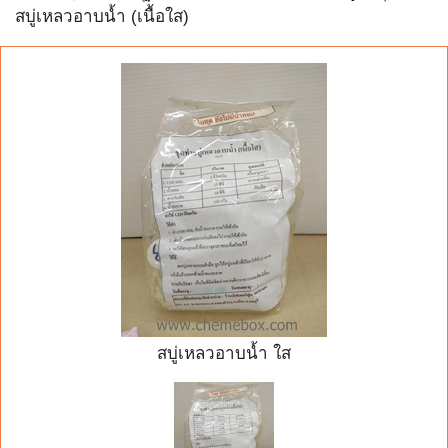
สบู่เหลวอาบน้ำ (เนื้อใส)
สบู่เหลวอาบน้ำ ใส