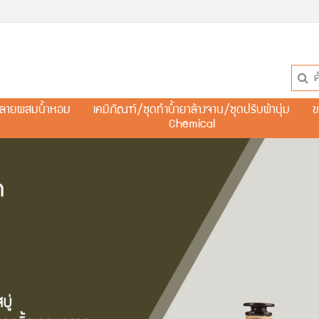
ละลายผสมน้ำหอม
เคมีภัณฑ์/ชุดทำน้ำยาล้างจาน/ชุดปรับผ้านุ่ม
ข
Chemical