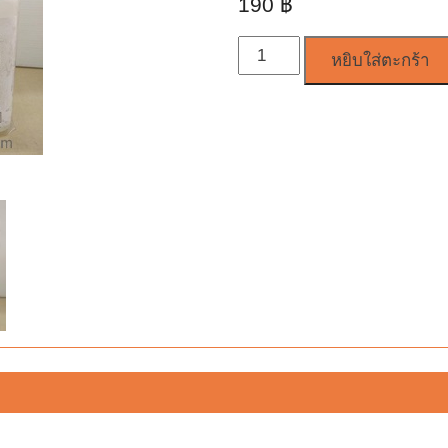
190
฿
จำนวน
หยิบใส่ตะกร้า