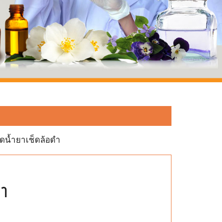
ุดน้ำยาเช็ดล้อดำ
ดำ