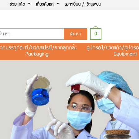
ช่วยเหลือ
เกี่ยวกับเรา
ลงทะเบียน / เข้าสู่ระบบ
0
ค้นหา
วดบรรจุภัณฑ์/ขวดสเปรย์/ขวดลูกกลิ้ง
อุปกรณ์/ขวดแก้ว/อุปกร
Packaging
Equipment