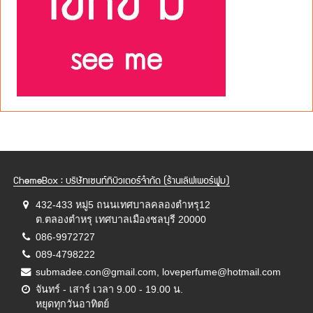
ChemeBox : บริษัทเซนท์ทิบิวเตอร์จำกัด (ร้านเลิฟเพอร์ฟูม)
432-433 หมู่5 ถนนเทศบาลคลองตำหรุ12
ต.ตลองตำหรุ เทศบาลเมืองชลบุรี 20000
086-9972727
089-4798222
submadee.con@gmail.com, loveperfume@hotmail.com
จันทร์ - เสาร์ เวลา 9.00 - 19.00 น.
หยุดทุกวันอาทิตย์