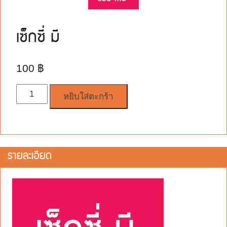
เซ็กซี่ มี
100
฿
จำนวน
หยิบใส่ตะกร้า
รายละเอียด