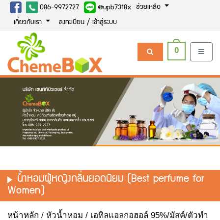
ช่วยเหลือ
086-9972727
@upb7318x
เกี่ยวกับเรา
ลงทะเบียน / เข้าสู่ระบบ
0
น้ำหอมผู้หญิงกลิ่นยอดนิยม (Best perfume for
Women)
หน้าหลัก
/
หัวน้ำหอม / เอทิลแอลกอฮอล์ 95%/มัสค์/ตัวทำ