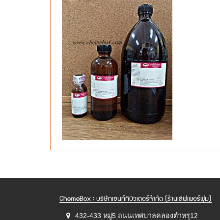
ChemeBox : บริษัทเซนท์ทิบิวเตอร์จำกัด (ร้านเลิฟเพอร์ฟูม)
432-433 หมู่5 ถนนเทศบาลคลองตำหรุ12