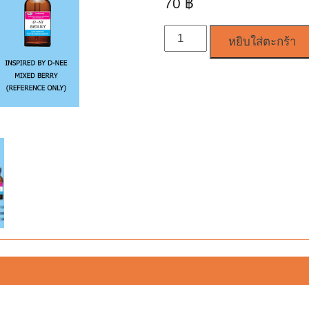
70
฿
จำนวน
หยิบใส่ตะกร้า