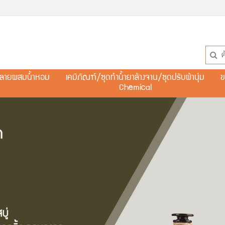
ละลายผสมน้ำหอม
เคมีภัณฑ์/ชุดทำน้ำยาล้างจาน/ชุดปรับผ้านุ่ม
ข
Chemical