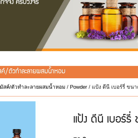
สค์/ตัวทำละลายผสมน้ำหอม
/มัสค์/ตัวทำละลายผสมน้ำหอม
/
Powder
/ แป้ง ดีนี เบอร์รี่ ขน
แป้ง ดีนี เบอร์ร