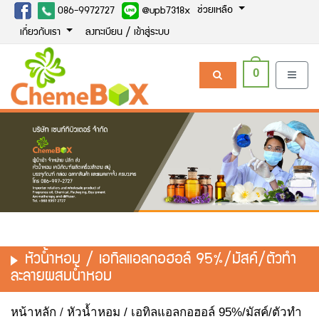
ช่วยเหลือ
086-9972727
@upb7318x
เกี่ยวกับเรา
ลงทะเบียน / เข้าสู่ระบบ
0
หัวน้ำหอม / เอทิลแอลกอฮอล์ 95%/มัสค์/ตัวทำ
ละลายผสมน้ำหอม
หน้าหลัก
/
หัวน้ำหอม / เอทิลแอลกอฮอล์ 95%/มัสค์/ตัวทำ