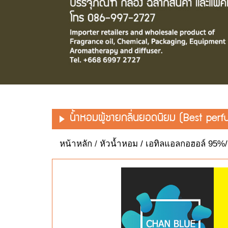
น้ำหอมผู้ชายกลิ่นยอดนิยม (Best per
หน้าหลัก
/
หัวน้ำหอม / เอทิลแอลกอฮอล์ 95%