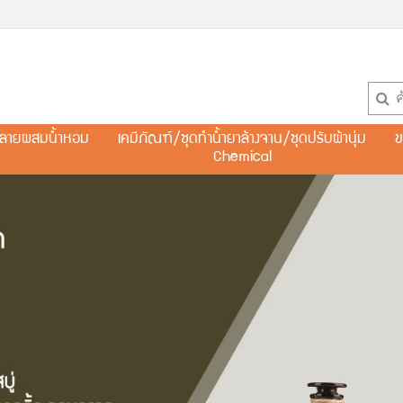
ละลายผสมน้ำหอม
เคมีภัณฑ์/ชุดทำน้ำยาล้างจาน/ชุดปรับผ้านุ่ม
ข
Chemical