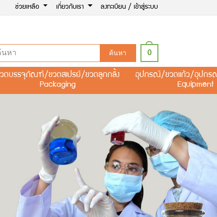
ช่วยเหลือ
เกี่ยวกับเรา
ลงทะเบียน / เข้าสู่ระบบ
0
ค้นหา
วดบรรจุภัณฑ์/ขวดสเปรย์/ขวดลูกกลิ้ง
อุปกรณ์/ขวดแก้ว/อุปกร
Packaging
Equipment