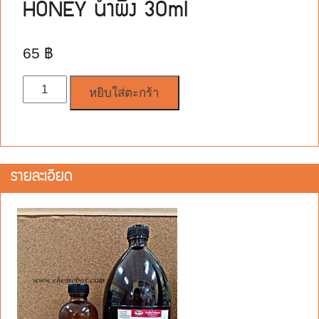
HONEY น้ำผึ้ง 30ml
65
฿
จำนวน
หยิบใส่ตะกร้า
รายละเอียด