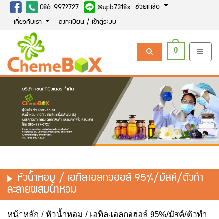
ช่วยเหลือ
086-9972727
@upb7318x
เกี่ยวกับเรา
ลงทะเบียน / เข้าสู่ระบบ
0
หัวน้ำหอม / เอทิลแอลกอฮอล์ 95%/มัสค์/ตัวทำ
ละลายผสมน้ำหอม
หน้าหลัก
/
หัวน้ำหอม / เอทิลแอลกอฮอล์ 95%/มัสค์/ตัวทำ