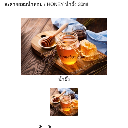
ละลายผสมน้ำหอม
/ HONEY น้ำผึ้ง 30ml
น้ำผึ้ง