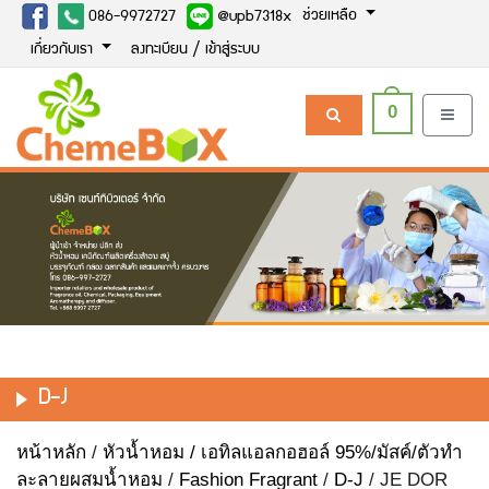
ช่วยเหลือ
086-9972727
@upb7318x
เกี่ยวกับเรา
ลงทะเบียน / เข้าสู่ระบบ
0
D-J
หน้าหลัก
/
หัวน้ำหอม / เอทิลแอลกอฮอล์ 95%/มัสค์/ตัวทำ
ละลายผสมน้ำหอม
/
Fashion Fragrant
/
D-J
/ JE DOR