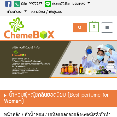
ช่วยเหลือ
086-9972727
@upb7318x
เกี่ยวกับเรา
ลงทะเบียน / เข้าสู่ระบบ
0
น้ำหอมผู้หญิงกลิ่นยอดนิยม (Best perfume for
Women)
หน้าหลัก
/
หัวน้ำหอม / เอทิลแอลกอฮอล์ 95%/มัสค์/ตัวทำ