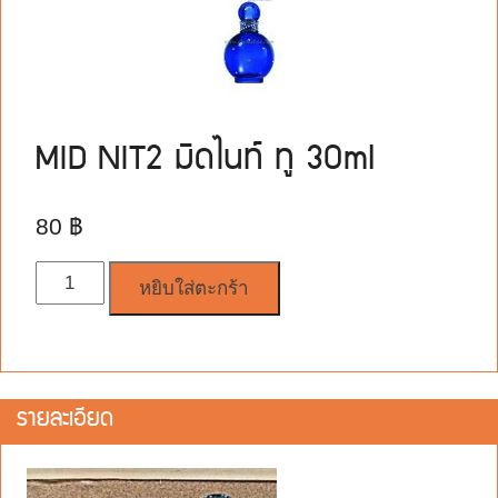
MID NIT2 มิดไนท์ ทู 30ml
80
฿
จำนวน
หยิบใส่ตะกร้า
รายละเอียด