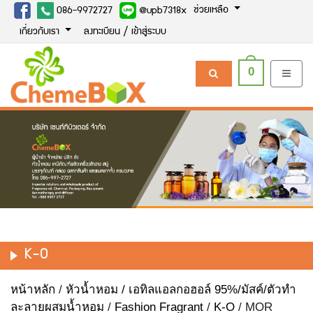
ช่วยเหลือ
086-9972727
@upb7318x
เกี่ยวกับเรา
ลงทะเบียน / เข้าสู่ระบบ
0
K-O
หน้าหลัก
/
หัวน้ำหอม / เอทิลแอลกอฮอล์ 95%/มัสค์/ตัวทำ
ละลายผสมน้ำหอม
/
Fashion Fragrant
/
K-O
/ MOR