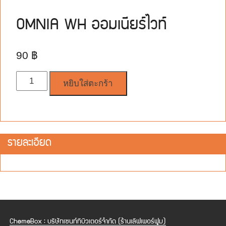
OMNIA WH ออมเนียร์ไวท์
90
฿
จำนวน
หยิบใส่ตะกร้า
รายละเอียด
ChemeBox : บริษัทเซนท์ทิบิวเตอร์จำกัด (ร้านเลิฟเพอร์ฟูม)