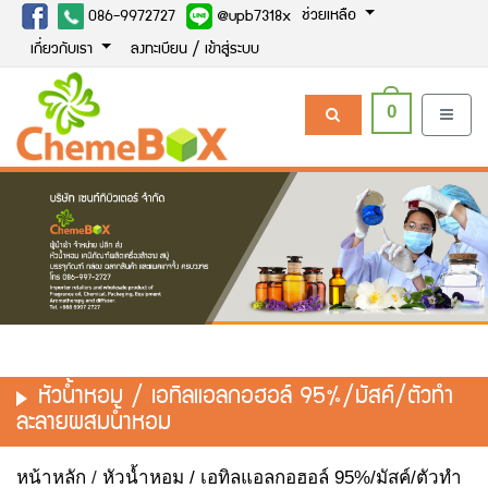
ช่วยเหลือ
086-9972727
@upb7318x
เกี่ยวกับเรา
ลงทะเบียน / เข้าสู่ระบบ
0
หัวน้ำหอม / เอทิลแอลกอฮอล์ 95%/มัสค์/ตัวทำ
ละลายผสมน้ำหอม
หน้าหลัก
/
หัวน้ำหอม / เอทิลแอลกอฮอล์ 95%/มัสค์/ตัวทำ