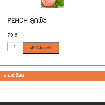
PEACH ลูกพีช
70
฿
จำนวน
หยิบใส่ตะกร้า
รายละเอียด