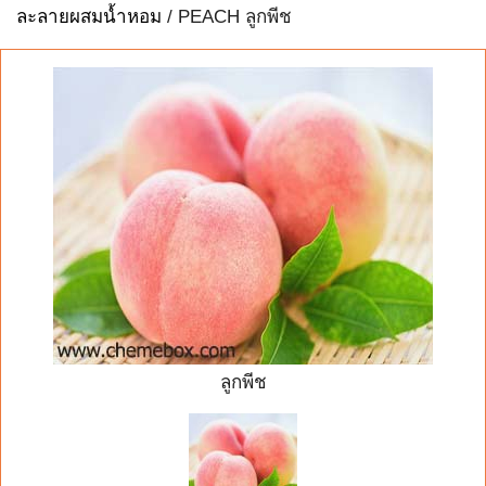
ละลายผสมน้ำหอม
/ PEACH ลูกพีช
ลูกพีช