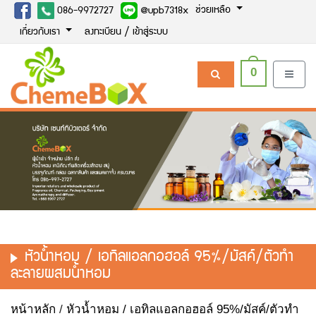
ช่วยเหลือ
086-9972727
@upb7318x
เกี่ยวกับเรา
ลงทะเบียน / เข้าสู่ระบบ
0
หัวน้ำหอม / เอทิลแอลกอฮอล์ 95%/มัสค์/ตัวทำ
ละลายผสมน้ำหอม
หน้าหลัก
/
หัวน้ำหอม / เอทิลแอลกอฮอล์ 95%/มัสค์/ตัวทำ