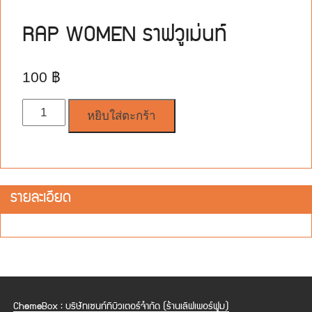
RAP WOMEN ราฟวูเม่นท์
100
฿
จำนวน
หยิบใส่ตะกร้า
รายละเอียด
ChemeBox : บริษัทเซนท์ทิบิวเตอร์จำกัด (ร้านเลิฟเพอร์ฟูม)