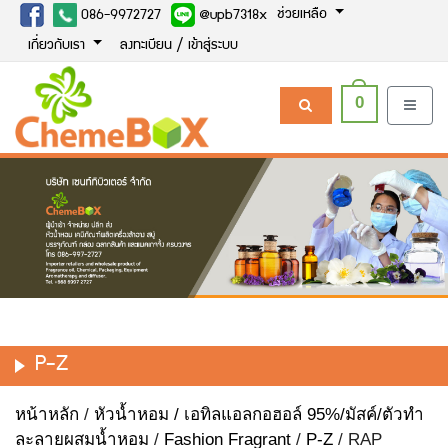
ช่วยเหลือ
086-9972727
@upb7318x
เกี่ยวกับเรา
ลงทะเบียน / เข้าสู่ระบบ
0
P-Z
หน้าหลัก
/
หัวน้ำหอม / เอทิลแอลกอฮอล์ 95%/มัสค์/ตัวทำ
ละลายผสมน้ำหอม
/
Fashion Fragrant
/
P-Z
/ RAP