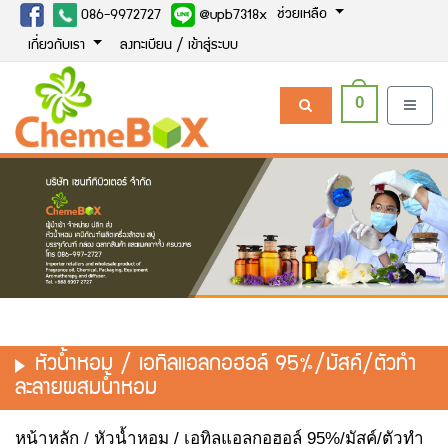
ช่วยเหลือ
086-9972727
@upb7318x
เกี่ยวกับเรา
ลงทะเบียน / เข้าสู่ระบบ
0
หัวน้ำหอม / เอทิลแอลกอฮอล์ 95%/มัสค์/ตัวทำ
ละลายผสมน้ำหอม
หน้าหลัก
/
หัวน้ำหอม / เอทิลแอลกอฮอล์ 95%/มัสค์/ตัวทำ