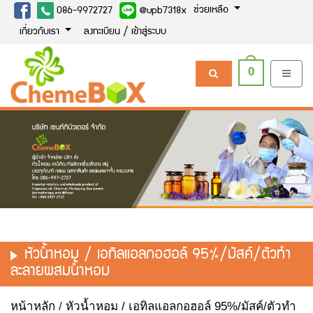
ช่วยเหลือ
086-9972727
@upb7318x
เกี่ยวกับเรา
ลงทะเบียน / เข้าสู่ระบบ
0
หัวน้ำหอม / เอทิลแอลกอฮอล์ 95%/มัสค์/ตัวทำ
ละลายผสมน้ำหอม
หน้าหลัก
/
หัวน้ำหอม / เอทิลแอลกอฮอล์ 95%/มัสค์/ตัวทำ