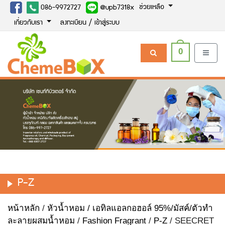
ช่วยเหลือ
086-9972727
@upb7318x
เกี่ยวกับเรา
ลงทะเบียน / เข้าสู่ระบบ
0
P-Z
หน้าหลัก
/
หัวน้ำหอม / เอทิลแอลกอฮอล์ 95%/มัสค์/ตัวทำ
ละลายผสมน้ำหอม
/
Fashion Fragrant
/
P-Z
/ SEECRET