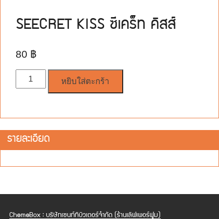
SEECRET KISS ซีเคร็ท คิสส์
80
฿
จำนวน
หยิบใส่ตะกร้า
รายละเอียด
ChemeBox : บริษัทเซนท์ทิบิวเตอร์จำกัด (ร้านเลิฟเพอร์ฟูม)