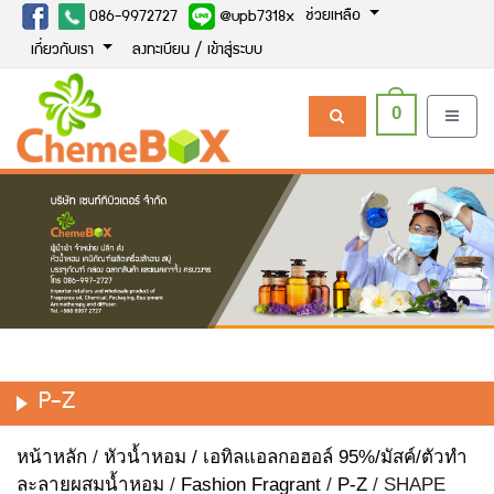
ช่วยเหลือ
086-9972727
@upb7318x
เกี่ยวกับเรา
ลงทะเบียน / เข้าสู่ระบบ
0
P-Z
หน้าหลัก
/
หัวน้ำหอม / เอทิลแอลกอฮอล์ 95%/มัสค์/ตัวทำ
ละลายผสมน้ำหอม
/
Fashion Fragrant
/
P-Z
/ SHAPE