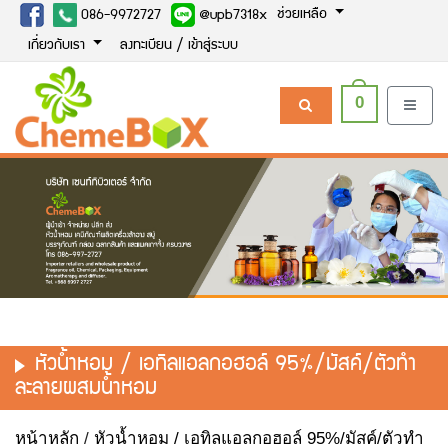
ช่วยเหลือ
086-9972727
@upb7318x
เกี่ยวกับเรา
ลงทะเบียน / เข้าสู่ระบบ
0
หัวน้ำหอม / เอทิลแอลกอฮอล์ 95%/มัสค์/ตัวทำ
ละลายผสมน้ำหอม
หน้าหลัก
/
หัวน้ำหอม / เอทิลแอลกอฮอล์ 95%/มัสค์/ตัวทำ