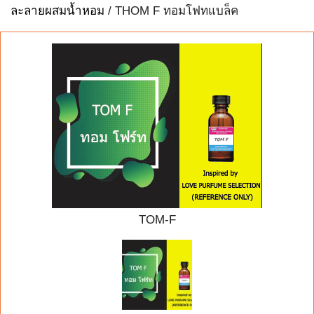
ละลายผสมน้ำหอม
/ THOM F ทอมโฟทแบล็ค
TOM-F