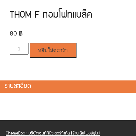
THOM F ทอมโฟทแบล็ค
80
฿
จำนวน
หยิบใส่ตะกร้า
รายละเอียด
ChemeBox : บริษัทเซนท์ทิบิวเตอร์จำกัด (ร้านเลิฟเพอร์ฟูม)