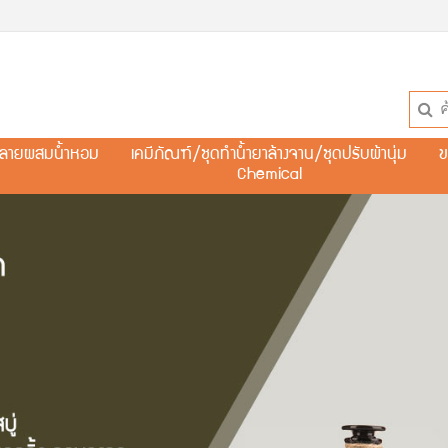
ละลายผสมน้ำหอม
เคมีภัณฑ์/ชุดทำน้ำยาล้างจาน/ชุดปรับผ้านุ่ม
ข
Chemical