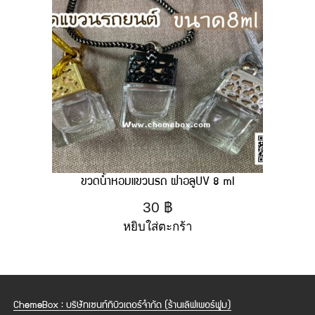
ขวดน้ำหอมแขวนรถ ฝาอลูUV 8 ml
30
฿
หยิบใส่ตะกร้า
ChemeBox : บริษัทเซนท์ทิบิวเตอร์จำกัด (ร้านเลิฟเพอร์ฟูม)