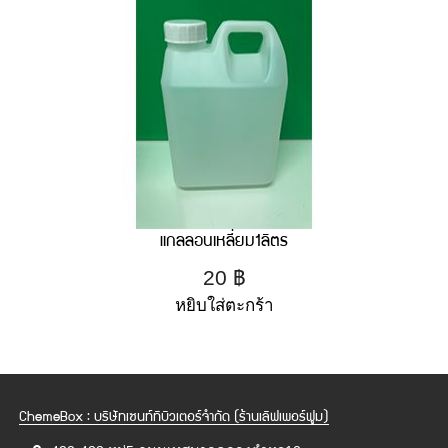
แกลลอนเหลี่ยม1ลิตร
20
฿
หยิบใส่ตะกร้า
ChemeBox : บริษัทเซนท์ทิบิวเตอร์จำกัด (ร้านเลิฟเพอร์ฟูม)