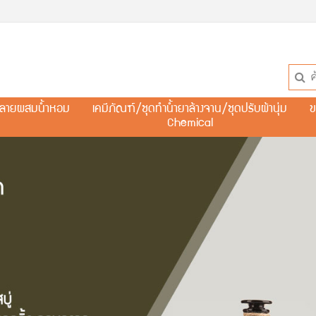
ละลายผสมน้ำหอม
เคมีภัณฑ์/ชุดทำน้ำยาล้างจาน/ชุดปรับผ้านุ่ม
ข
Chemical