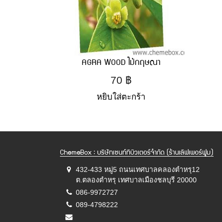
AGRA WOOD ไม้กฤษณา
70
฿
หยิบใส่ตะกร้า
ChemeBox : บริษัทเซนท์ทิบิวเตอร์จำกัด (ร้านเลิฟเพอร์ฟูม)
432-433 หมู่5 ถนนเทศบาลคลองตำหรุ12
ต.ตลองตำหรุ เทศบาลเมืองชลบุรี 20000
086-9972727
089-4798222