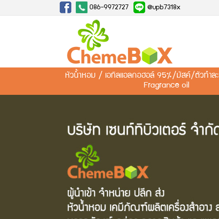
086-9972727
@upb7318x
หัวน้ำหอม / เอทิลแอลกอฮอล์ 95%/มัสค์/ตัวทำ
Fragrance oil