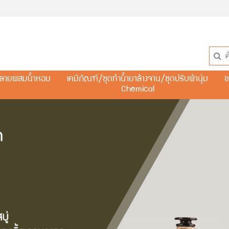
ละลายผสมน้ำหอม
เคมีภัณฑ์/ชุดทำน้ำยาล้างจาน/ชุดปรับผ้านุ่ม
ข
Chemical