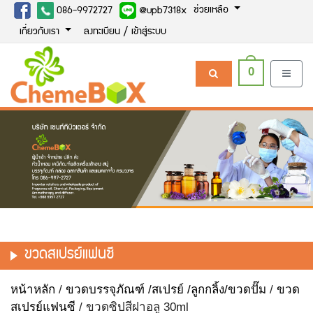
ช่วยเหลือ
086-9972727
@upb7318x
เกี่ยวกับเรา
ลงทะเบียน / เข้าสู่ระบบ
0
ขวดสเปรย์แฟนซี
หน้าหลัก
/
ขวดบรรจุภัณฑ์ /สเปรย์ /ลูกกลิ้ง/ขวดปั๊ม
/
ขวด
สเปรย์แฟนซี
/ ขวดซิปสีฝาอลู 30ml