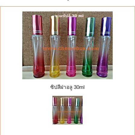
ซิปสีฝาอลู 30ml