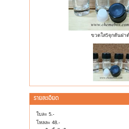
ขวดใส5จุกตันฝา
รายละเอียด
ใบละ 5.-
โหลละ 48.-