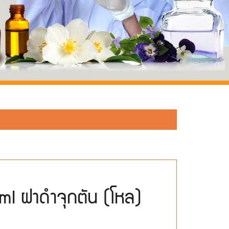
ml ฝาดำจุกตัน (โหล)