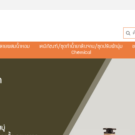
ละลายผสมน้ำหอม
เคมีภัณฑ์/ชุดทำน้ำยาล้างจาน/ชุดปรับผ้านุ่ม
ข
Chemical