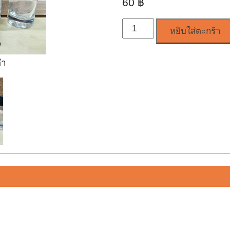
60
฿
จำนวน
หยิบใส่ตะกร้า
ดำ