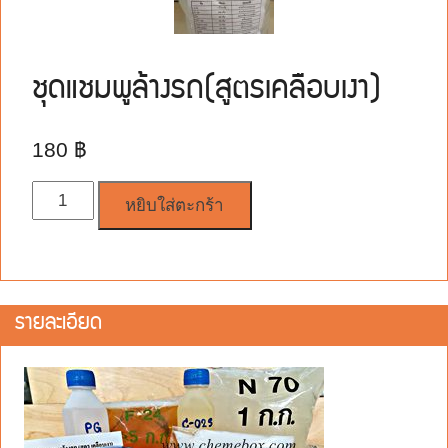
ชุดแชมพูล้างรถ(สูตรเคลือบเงา)
180
฿
จำนวน
หยิบใส่ตะกร้า
รายละเอียด