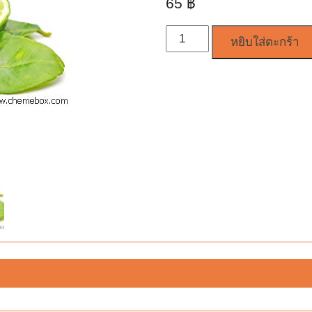
65
฿
จำนวน
หยิบใส่ตะกร้า