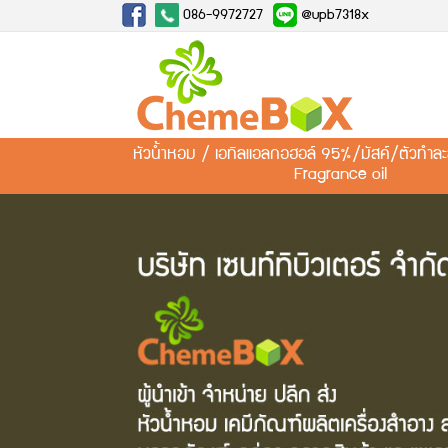
086-9972727
@upb7318x
หัวน้ำหอม / เอทิลแอลกอฮอล์ 95%/มัสค์/ตัวทำ
Fragrance oil