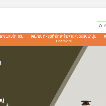
ละลายผสมน้ำหอม
เคมีภัณฑ์/ชุดทำน้ำยาล้างจาน/ชุดปรับผ้านุ่ม
ข
Chemical