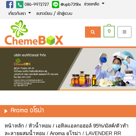
ช่วยเหลือ
086-9972727
@upb7318x
เกี่ยวกับเรา
ลงทะเบียน / เข้าสู่ระบบ
0
Aroma อโรม่า
หน้าหลัก
/
หัวน้ำหอม / เอทิลแอลกอฮอล์ 95%/มัสค์/ตัวทำ
ละลายผสมน้ำหอม
/
Aroma อโรม่า
/ LAVENDER RR