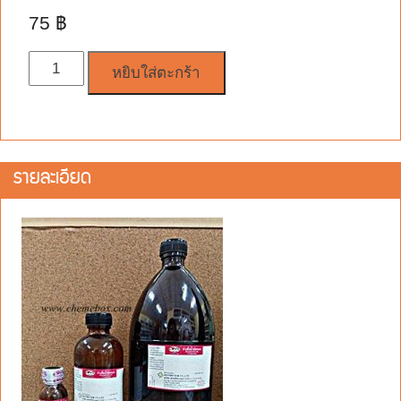
75
฿
จำนวน
หยิบใส่ตะกร้า
รายละเอียด