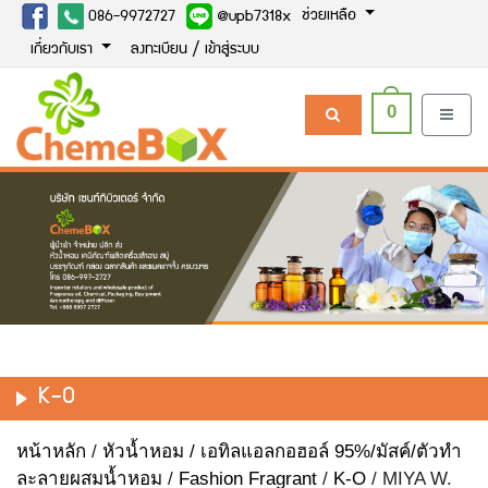
ช่วยเหลือ
086-9972727
@upb7318x
เกี่ยวกับเรา
ลงทะเบียน / เข้าสู่ระบบ
0
K-O
หน้าหลัก
/
หัวน้ำหอม / เอทิลแอลกอฮอล์ 95%/มัสค์/ตัวทำ
ละลายผสมน้ำหอม
/
Fashion Fragrant
/
K-O
/ MIYA W.