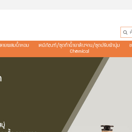
ละลายผสมน้ำหอม
เคมีภัณฑ์/ชุดทำน้ำยาล้างจาน/ชุดปรับผ้านุ่ม
ข
Chemical