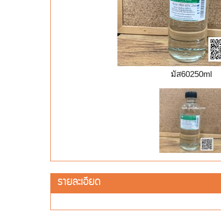
มัส60250ml
รายละเอียด