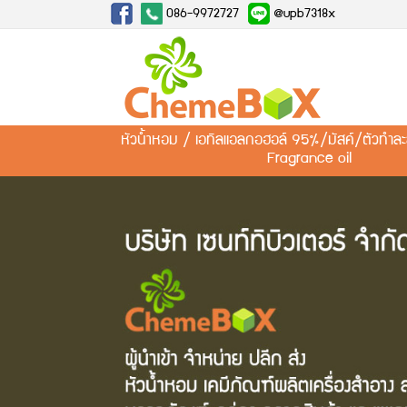
086-9972727
@upb7318x
หัวน้ำหอม / เอทิลแอลกอฮอล์ 95%/มัสค์/ตัวทำ
Fragrance oil