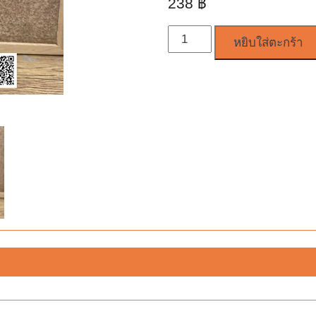
238
฿
จำนวน
หยิบใส่ตะกร้า